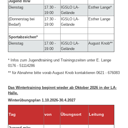
Jugend m/w
Dienstag
17.30 -
IGSLO LA-
Esther Lange*
19:00
Gelände
(Donnerstag bei
17:30 -
IGSLO LA-
Esther Lange
Bedarf)
19:00
Gelände
Sportabzeichen*
Dienstag
17.00 -
IGSLO LA-
August Knob**
19.00
Gelände
* Infos zum Jugendtraining und Trainingszeiten unter E. Lange
0176 - 51114286
** für Abnahme bitte vorab August Knob kontaktieren 0621 - 676083
Das Wintertraining beginnt wieder ab Oktober 2026 in der LA-
Halle.
Winterübungsplan 1.10.2026-30.4.2027
Tag
von
Übungsort
Leitung
Jugend m/w