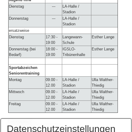
Dienstag
---
LA-Halle /
Stadion
Donnerstag
---
LA-Halle /
Stadion
ersatzweise
Dienstag
17:30 -
Langewann-
Esther Lange
19:00
Schule
Donnerstag (bei
18:00 -
IGSLO-
Esther Lange
Bedarf)
19:00
Tribünenhalle
Sportabzeichen
Seniorentraining
Montag
09.00 -
LA-Halle /
Ulla Walther-
12.00
Stadion
Thiedig
Mittwoch
09.00 -
LA-Halle /
Ulla Walther-
12.00
Stadion
Thiedig
Freitag
09.00 -
LA-Halle /
Ulla Walther-
12.00
Stadion
Thiedig
Leitungsteam:
Datenschutzeinstellungen
Ulla Walther-Thiedig 0621-553252