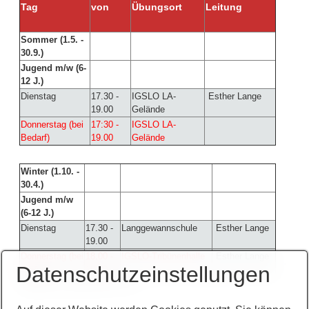
Tag
von
Übungsort
Leitung
Sommer (1.5. -
30.9.)
Jugend m/w (6-
12 J.)
Dienstag
17.30 -
IGSLO LA-
Esther Lange
19.00
Gelände
Donnerstag (bei
17:30 -
IGSLO LA-
Bedarf)
19.00
Gelände
Winter (1.10. -
30.4.)
Jugend m/w
(6-12 J.)
Dienstag
17.30 -
Langgewannschule
Esther Lange
19.00
Donnerstag (bei
18.00 -
IGSLO-Tribünenhalle
Esther Lange
Datenschutzeinstellungen
Bedarf)
19.30
Kontakt:
tgo1880@freenet.de