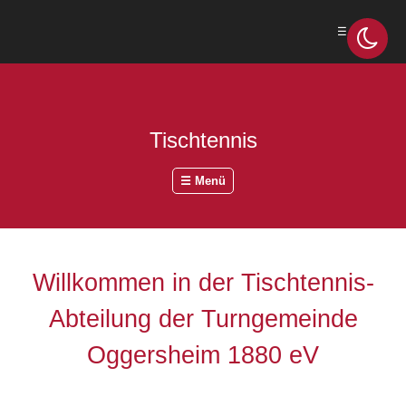
☰ Menü
Tischtennis
☰ Menü
Willkommen in der Tischtennis-
Abteilung der Turngemeinde
Oggersheim 1880 eV