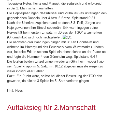
Topspieler Peter, Heinz und Manuel, die zeitgleich und erfolgreich
in der 2. Mannschaft aushalfen.
Die Doppelpaarungen Nees/Kissel und Villhauer/Vas unterlagen den
gegnerischen Doppeln über 4 bzw. 5 Sätze. Spielstand 0:2 !
Nach den Überkreuzspielen stand es dann 3:3. Rolf, Jürgen und
Hajo gewannen ihre Einzel souverän, Erik war hingegen seine
Nervosität beim ersten Einsatz im „Dress der TGO“ anzumerken
(Originaltrikot wird noch nachgeliefert
).
Die nächsten drei Paarungen gingen mit 3:0 an Gönnheim und
während im Hintergrund das Feuerwerk vom Wurstmarkt zu hören
war, fackelte Erik in seinem Spiel ein ebensolches an der Platte ab
und fegte die Nummer 4 von Gönnheim weg. Spielstand 6:4 !
Die letzten beiden Einzel gingen wieder an Gönnheim, wobei Hajo
sein Spiel knapp im 5. Satz mit 10:12 abgeben musste wegen zu
vieler individueller Fehler.
Fazit: Ein Punkt wäre, selbst bei dieser Besetzung der TGO drin
gewesen, da alleine 3 Spiele im 5. Satz verloren gingen.
H.-J. Nees
Auftaktsieg für 2.Mannschaft