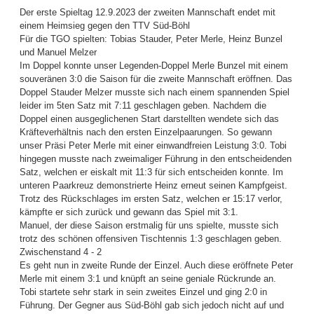
Der erste Spieltag 12.9.2023 der zweiten Mannschaft endet mit
einem Heimsieg gegen den TTV Süd-Böhl
Für die TGO spielten: Tobias Stauder, Peter Merle, Heinz Bunzel
und Manuel Melzer
Im Doppel konnte unser Legenden-Doppel Merle Bunzel mit einem
souveränen 3:0 die Saison für die zweite Mannschaft eröffnen. Das
Doppel Stauder Melzer musste sich nach einem spannenden Spiel
leider im 5ten Satz mit 7:11 geschlagen geben. Nachdem die
Doppel einen ausgeglichenen Start darstellten wendete sich das
Kräfteverhältnis nach den ersten Einzelpaarungen. So gewann
unser Präsi Peter Merle mit einer einwandfreien Leistung 3:0. Tobi
hingegen musste nach zweimaliger Führung in den entscheidenden
Satz, welchen er eiskalt mit 11:3 für sich entscheiden konnte. Im
unteren Paarkreuz demonstrierte Heinz erneut seinen Kampfgeist.
Trotz des Rückschlages im ersten Satz, welchen er 15:17 verlor,
kämpfte er sich zurück und gewann das Spiel mit 3:1.
Manuel, der diese Saison erstmalig für uns spielte, musste sich
trotz des schönen offensiven Tischtennis 1:3 geschlagen geben.
Zwischenstand 4 - 2
Es geht nun in zweite Runde der Einzel. Auch diese eröffnete Peter
Merle mit einem 3:1 und knüpft an seine geniale Rückrunde an.
Tobi startete sehr stark in sein zweites Einzel und ging 2:0 in
Führung. Der Gegner aus Süd-Böhl gab sich jedoch nicht auf und