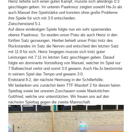
Heinz lieferte sich einen guten Kampf, musste sich allerdings 0:3
geschlagen geben. Im unteren Paarkreuz zeigten sowohl Ha-Jo als
auch Manuel ihre Spielstärke und konnten ohne große Probleme
ihre Spiele für sich mit 3:0 entscheiden.
Zwischenstand 5-1
Auf diese eindeutigen Spiele folgte nun ein sehr spannendes
oberes Paarkreuz. So wurden unser Präsi als auch Heinz in den
fünften Satz gezwungen. Hierbei behielt unser Präsi trotz des
Rückstandes im Satz die Nerven und entschied den letzten Satz
mit 11:9 für sich. Heinz hingegen musste sich trotz guter
Leistungen mit 7:11 im letzten Satz geschlagen geben. Darauf
folgte ein dominante Vorstellung von Manuel, welcher im Spiel nur
7 Ballwechsel verlor und somit 3:0 gewann. Auch Ha-Jo bestimmte
in seinem Spiel das Tempo und gewann 3:0.
Endstand 8-2, der nächste Heimsieg in der Schillerhölle.
Wir bedanken uns zunächst beim TTF Maxdorf 2 für diesen fairen
Spieltag sowie bei unseren Zuschauern sowie Maskottchen
Gottfried, welche uns unterstützten. Wir freuen uns auf den
nächsten Spieltag gegen die zweite Mannschaft.