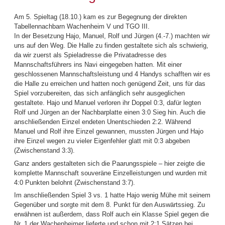
Am 5. Spieltag (18.10.) kam es zur Begegnung der direkten
Tabellennachbarn Wachenheim V und TGO III.
In der Besetzung Hajo, Manuel, Rolf und Jürgen (4.-7.) machten wir
uns auf den Weg. Die Halle zu finden gestaltete sich als schwierig,
da wir zuerst als Spieladresse die Privatadresse des
Mannschaftsführers ins Navi eingegeben hatten. Mit einer
geschlossenen Mannschaftsleistung und 4 Handys schafften wir es
die Halle zu erreichen und hatten noch genügend Zeit, uns für das
Spiel vorzubereiten, das sich anfänglich sehr ausgeglichen
gestaltete. Hajo und Manuel verloren ihr Doppel 0:3, dafür legten
Rolf und Jürgen an der Nachbarplatte einen 3:0 Sieg hin. Auch die
anschließenden Einzel endeten Unentschieden 2:2. Während
Manuel und Rolf ihre Einzel gewannen, mussten Jürgen und Hajo
ihre Einzel wegen zu vieler Eigenfehler glatt mit 0:3 abgeben
(Zwischenstand 3:3).
Ganz anders gestalteten sich die Paarungsspiele – hier zeigte die
komplette Mannschaft souveräne Einzelleistungen und wurden mit
4:0 Punkten belohnt (Zwischenstand 3:7).
Im anschließenden Spiel 3 vs. 1 hatte Hajo wenig Mühe mit seinem
Gegenüber und sorgte mit dem 8. Punkt für den Auswärtssieg. Zu
erwähnen ist außerdem, dass Rolf auch ein Klasse Spiel gegen die
Nr. 1 der Wachenheimer lieferte und schon mit 2:1 Sätzen bei