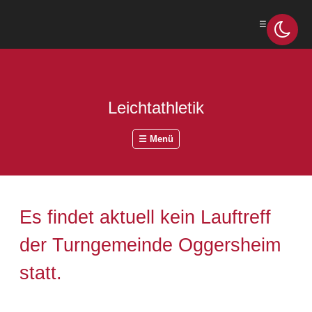
☰ Menü
Leichtathletik
☰ Menü
Es findet aktuell kein Lauftreff
der Turngemeinde Oggersheim
statt.