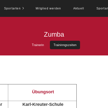
Sportarten
Mitglied werden
Aktuell
Sporta
Zumba
Trainerin
Traininngszeiten
Übungsort
hr
Karl-Kreuter-Schule