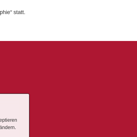
ie" statt.
eptieren
 ändern.