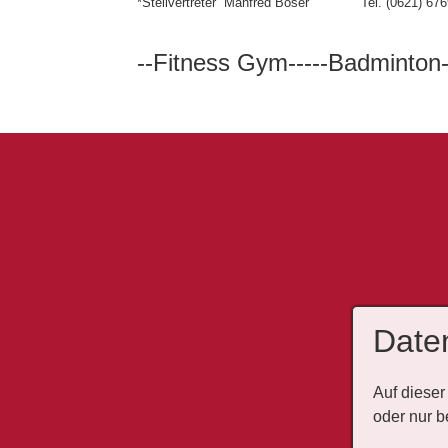
*Stellvertreter Manfred Böser Tel. (0621) 676
--Fitness Gym-----Badminton-
Date
Auf dieser
oder nur b