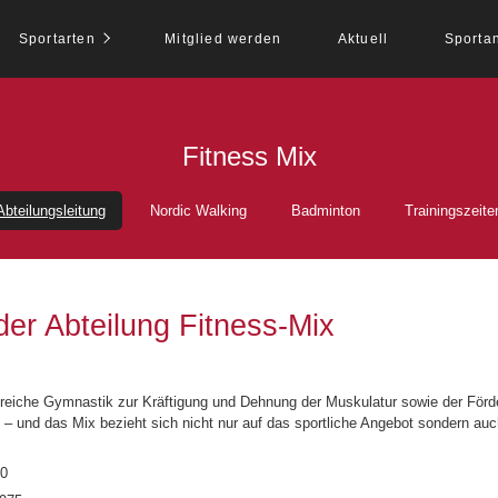
Sportarten
Mitglied werden
Aktuell
Sporta
Fitness Mix
Abteilungsleitung
Nordic Walking
Badminton
Trainingszeite
der Abteilung Fitness-Mix
reiche Gymnastik zur Kräftigung und Dehnung der Muskulatur sowie der Förde
 – und das Mix bezieht sich nicht nur auf das sportliche Angebot sondern au
30